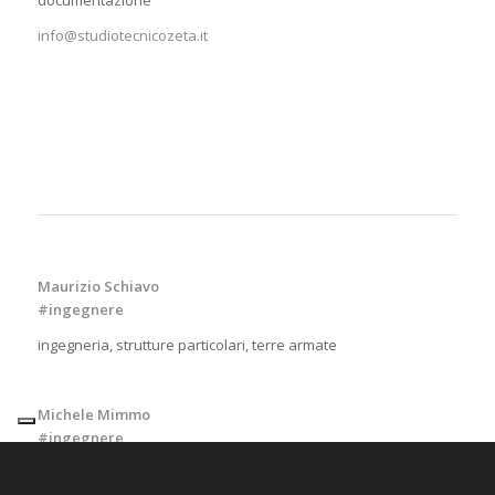
info@studiotecnicozeta.it
Maurizio Schiavo
#ingegnere
ingegneria, strutture particolari, terre armate
Michele Mimmo
#ingegnere
strutture, antisismica