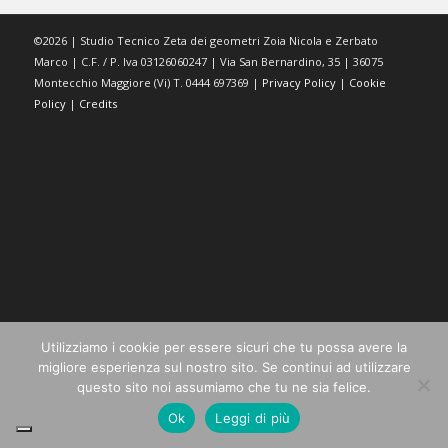
©2026 | Studio Tecnico Zeta dei geometri Zoia Nicola e Zerbato
Marco | C.F. / P. Iva 03126060247 | Via San Bernardino, 35 | 36075
Montecchio Maggiore (Vi) T. 0444 697369 |
Privacy Policy
|
Cookie
Policy
|
Credits
Utilizziamo i cookie per essere sicuri che tu possa avere la
migliore esperienza sul nostro sito. Se continui ad utilizzare
questo sito noi assumiamo che tu ne sia felice.
Ok
Leggi di più